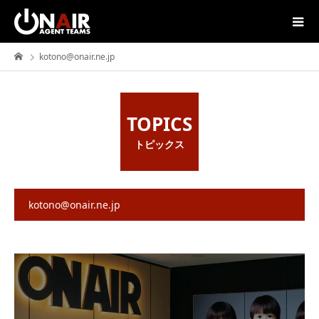
kotono@onair.ne.jp
TOPICS
トピックス
kotono@onair.ne.jp