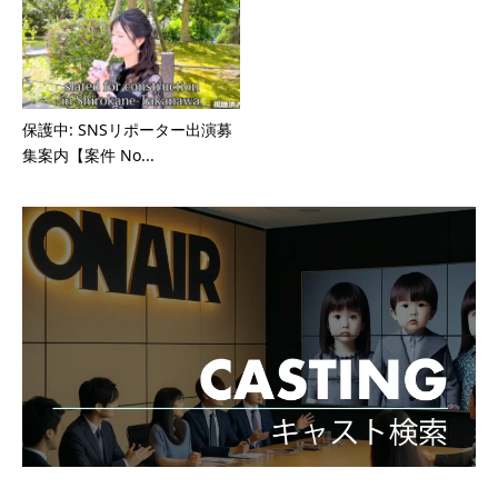
保護中: SNSリポーター出演募
集案内【案件 No...