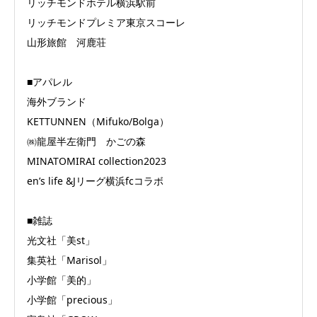
リッチモンドホテル横浜駅前
リッチモンドプレミア東京スコーレ
山形旅館 河鹿荘
■アパレル
海外ブランド
KETTUNNEN（Mifuko/Bolga）
㈱龍屋半左衛門 かごの森
MINATOMIRAI collection2023
en’s life &Jリーグ横浜fcコラボ
■雑誌
光文社「美st」
集英社「Marisol」
小学館「美的」
小学館「precious」