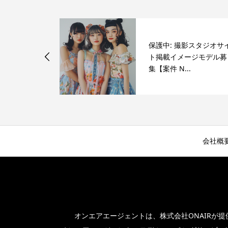
S配信用東京エ
保護中: 撮影スタジオサ
ーター出演募
ト掲載イメージモデル募
.
集【案件 N...
会社概
オンエアエージェントは、株式会社ONAIRが